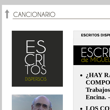
¿HAY R
COMPOS
Trabajos 
Encina.
LOS CO