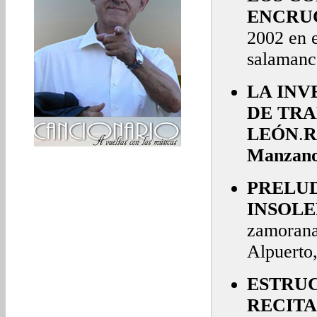
ENCRU
2002 en e
salamanc
LA INV
DE TRA
LEÓN
.
R
Manzano
PRELUD
INSOLE
zamoranas
Alpuerto,
ESTRUC
RECITA