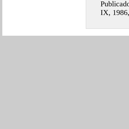
Publicado
IX, 1986,
FOLKLO
en la rev
pdf
FUENTE
SOMBRE
Congreso
Diaghilev
ASPECT
LEONE
y Folklor
septiemb